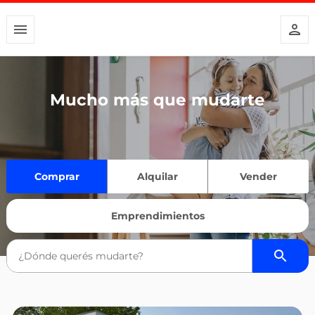
Mucho más que mudarte
Comprar
Alquilar
Vender
Emprendimientos