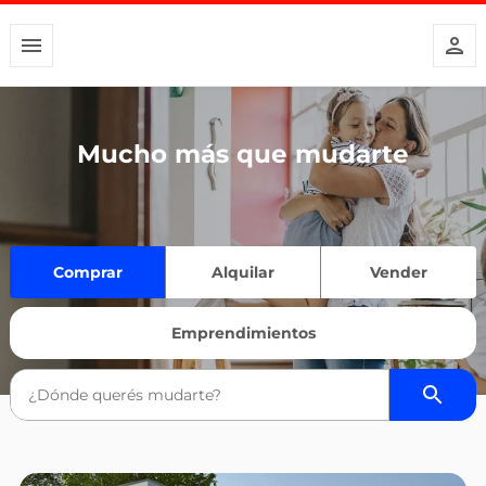
Mucho más que mudarte
Comprar
Alquilar
Vender
Emprendimientos