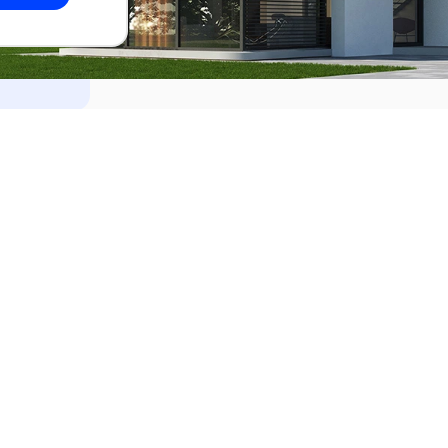
dades
Alquilar
el Este
Apartamentos en alquiler en Punta de
ideo
Apartamentos en alquiler en Montevi
iente
Casas en alquiler en Punta del Este
Casas en alquiler en Montevideo
Casas en alquiler en Maldonado
s