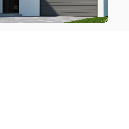
Comprar
l Este
Apartamentos en venta en Punta del Este
deo
Apartamentos en venta en Montevideo
Casas en venta Punta del Este
Casas en venta Montevideo
Casas en venta Maldonado