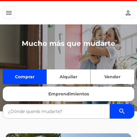
Mucho más que mudarte
Comprar
Alquilar
Vender
Emprendimientos