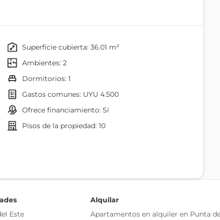
 Fernández Crespo y Uruguay. Monoambientes, 1 y 2
uncionales para disfrutar!!
ructura institucional, educativa, comercial y
superficie cubierta: 36.01 m²
para minimarket en planta baja, laundry, gimnasio y dos
ambientes: 2
dormitorios: 1
manda inmobiliaria de Montevideo. Su sostenida
gastos comunes: UYU 4.500
 lo demuestra.
ofrece financiamiento: Sí
izan la seguridad y solidez de tu inversión.
pisos de la propiedad: 10
lo inmobiliario.
Agua
Seguridad
dades
Alquilar
Ascensor
el Este
Apartamentos en alquiler en Punta de