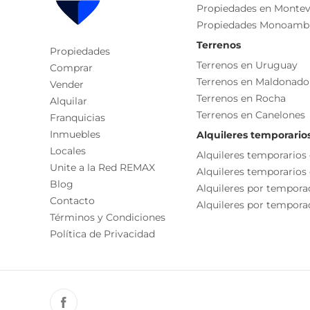
Camaras de seguridad
Propiedades en Montev
Recepción
Beneficios de Ley de Vivienda Promovida
Propiedades Monoamb
Ambientes
Financiacion:
Terrenos
Propiedades
Entrega: 15%
Dormitorio
Terrenos en Uruguay
Comprar
6 trimestres de 10% = 60%
Terrenos en Maldonado
Baño
Vender
Compromiso: 25%
Terrenos en Rocha
Alquilar
Living
Terrenos en Canelones
Franquicias
Contactame y te informo de todas las unidades dis
Lavadero
Inmuebles
Alquileres temporario
Características
Locales
Cada Oficina es de propiedad, gestión y desarroll
Alquileres temporarios
Unite a la Red REMAX
La presente publicación describe las característic
Alquileres temporarios
Placard
Blog
responsable de la operación por la eventual actual
Alquileres por tempora
Desayunador
Contacto
funcionales, servicios, impuestos, precios y demá
Alquileres por temporad
Términos y Condiciones
Cocina/comedor
Política de Privacidad
Otro
Living/comedor