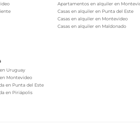
ideo
Apartamentos en alquiler en Montevi
iente
Casas en alquiler en Punta del Este
Casas en alquiler en Montevideo
Casas en alquiler en Maldonado
Comedor
Cocina
Terraza
ponibles!!!
Playroom
s
o independiente
 en Uruguay
as esenciales del inmueble, debiéndose consultar al
 en Montevideo
Parrillero
ización de las medidas, descripciones arquitectónicas y
da en Punta del Este
Balcón
s información, cuyos valores son aproximados.
a en Piriápolis
Solarium
Permite Mascotas