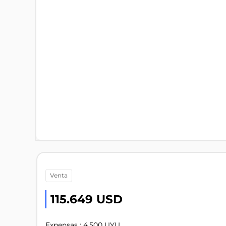
venta
115.649 USD
Expensas : 4.500 UYU