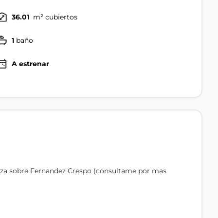
36.01
m² cubiertos
1
baño
A estrenar
aza sobre Fernandez Crespo (consultame por mas