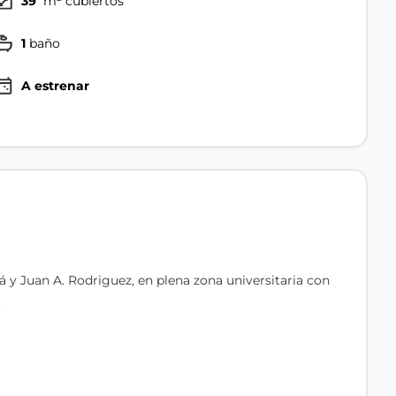
39
m² cubiertos
1
baño
A estrenar
 y Juan A. Rodriguez, en plena zona universitaria con
.