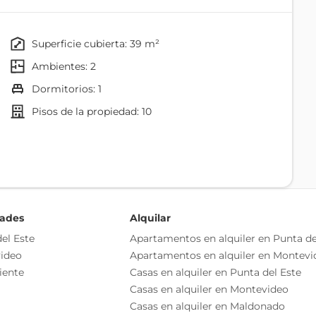
e (ver foto) - U$S 136.000 + 5% conexiones.
superficie cubierta: 39 m²
alefón y 2 placares.
ambientes: 2
dormitorios: 1
pisos de la propiedad: 10
Baño
Lavadero
dades
Alquilar
el Este
Apartamentos en alquiler en Punta de
ideo
Apartamentos en alquiler en Montevi
iente
Casas en alquiler en Punta del Este
Casas en alquiler en Montevideo
o independiente
Casas en alquiler en Maldonado
as esenciales del inmueble, debiéndose consultar al