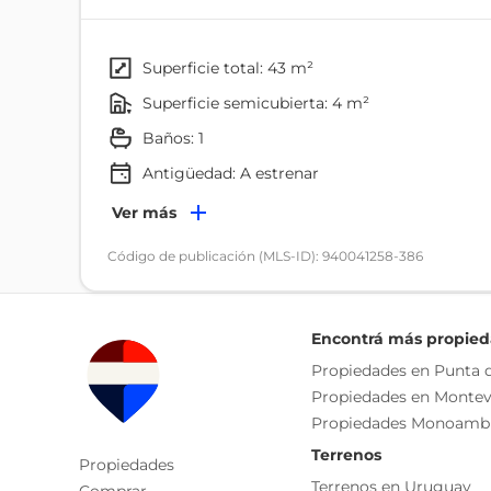
704 con vista sumamente despejada al contrafrent
Garage opcional.
superficie total: 43 m²
Equipamiento, extractor en cocina y baño, anafe, c
superficie semicubierta: 4 m²
baños: 1
Comodidades y amenities
Barbacoa
Antigüedad:
A estrenar
Ambientes
Ver más
Guardabicis
Dormitorio
Código de publicación (MLS-ID): 940041258-386
Lavandería
Terraza
Living/comedor
Parrillero
Encontrá más propie
Propiedades en Punta d
Salón de usos múltiples
Propiedades en Montev
Propiedades Monoamb
Seguridad
Terrenos
Cada Oficina es de propiedad, gestión y desarroll
Propiedades
Terrenos en Uruguay
La presente publicación describe las característic