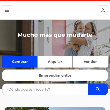
Mucho más que mudarte
Comprar
Alquilar
Vender
Emprendimientos