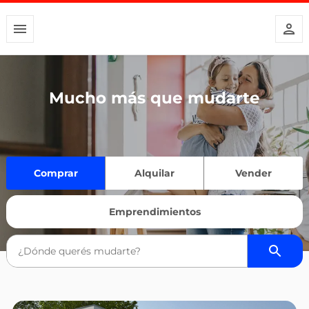
Mucho más que mudarte
Comprar
Alquilar
Vender
Emprendimientos