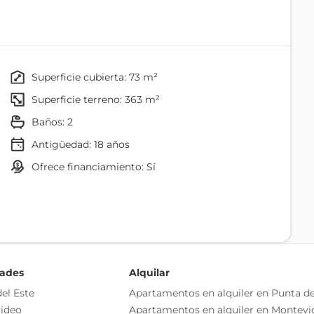
pal no genera ninguna incomodidad a la hora de buscar
cercanía de ambas cosas, servicios y playa.
sión ya que en un mismo padrón se encuentran dos
.
superficie cubierta: 73 m²
superficie terreno: 363 m²
baños: 2
Antigüedad:
18
años
ofrece financiamiento: Sí
Agua
dades
Alquilar
Comedor
el Este
Apartamentos en alquiler en Punta de
ideo
Apartamentos en alquiler en Montevi
Baño