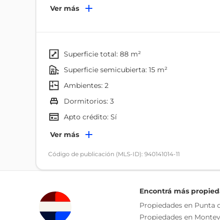
Aun cuando se encuentra a metros de calle princi
Ver más
tranquilidad en un entorno natural, destacando la 
Este inmueble presenta una oportunidad de inver
viviendas cercadas y con entradas independientes
superficie total: 88 m²
superficie semicubierta: 15 m²
VIVIENDA 1
ambientes: 2
Cabaña de madera de 26m2
dormitorios: 3
1 baño
Apto crédito: Sí
1 dormitorio
Servicios
Ver más
living - comedor con cocina integrada
Electricidad
Código de publicación (MLS-ID): 940141014-11
Internet
VIVIENDA 2
Ambientes
Encontrá más propie
Construcción material
Dormitorio
Propiedades en Punta d
Propiedades en Montev
2 dormitorios
Jardín