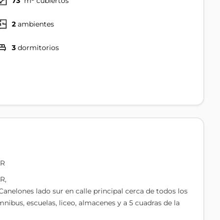
73
m² cubiertos
2
ambientes
3
dormitorios
UR
R,
anelones lado sur en calle principal cerca de todos los
nibus, escuelas, liceo, almacenes y a 5 cuadras de la