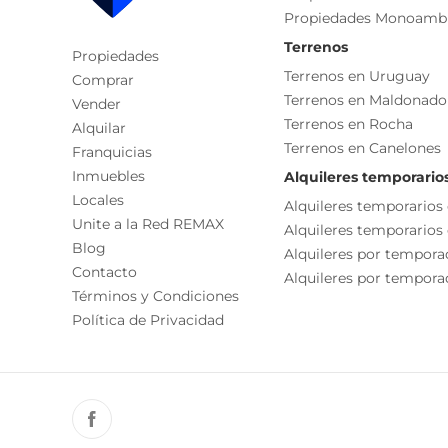
Propiedades Monoamb
1 baño
Cocina
living comedor
Terrenos
Propiedades
Cocina/comedor
cocina integrada
Terrenos en Uruguay
Comprar
Características
Terrenos en Maldonado
Vender
Terrenos en Rocha
Alquilar
Agua Potable
Terrenos en Canelones
Franquicias
SE COMPARTE CON TODOS LOS COLEGAS
Inmuebles
Alquileres temporario
Locales
Alquileres temporarios
Unite a la Red REMAX
Alquileres temporarios
Blog
Alquileres por tempora
Contacto
Alquileres por temporad
Términos y Condiciones
Política de Privacidad