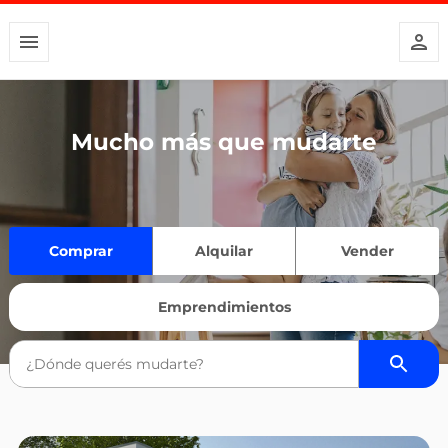
Mucho más que mudarte
Comprar
Alquilar
Vender
Emprendimientos