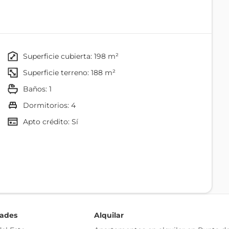
patio y jardín con parrillero. Además 80m2 entre
 amplios.
superficie cubierta: 198 m²
superficie terreno: 188 m²
baños: 1
na
rrillero
dormitorios: 4
Apto crédito: Sí
Agua
een salida a terraza de uso exclusivo.
Internet
 azotea.
dades
Alquilar