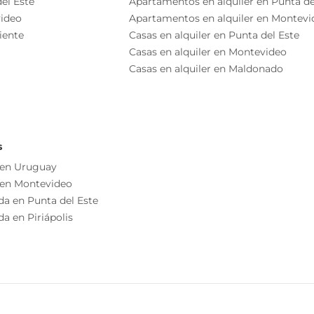
el Este
Apartamentos en alquiler en Punta de
s, muy disfrutable
ideo
Apartamentos en alquiler en Montevi
Comedor
iente
Casas en alquiler en Punta del Este
Living
Casas en alquiler en Montevideo
Terraza
Casas en alquiler en Maldonado
Altillo
Balcón
s
Cocina/comedor
 en Uruguay
o independiente
 en Montevideo
Biblioteca
as esenciales del inmueble, debiéndose consultar al
da en Punta del Este
ización de las medidas, descripciones arquitectónicas y
a en Piriápolis
s información, cuyos valores son aproximados.