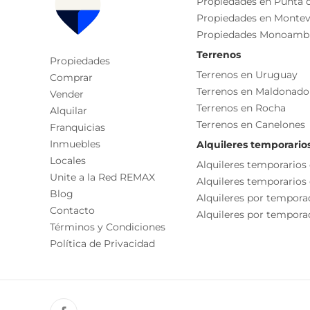
Propiedades en Punta d
-Amplio espacio al aire libre, con vistas despajada
Propiedades en Montev
Dormitorio
-Deposito (era utilizado como taller)
Propiedades Monoamb
Baño
-Hermoso mirador.
Terrenos
Propiedades
Patio
Terrenos en Uruguay
Comprar
Apto préstamo bancario.
Estudio
Terrenos en Maldonado
Vender
No deje de visitarla!
Terrenos en Rocha
Características
Alquilar
Terrenos en Canelones
Franquicias
Comisión inmobiliaria 3%+iva
Disposición Frente
Inmuebles
Alquileres temporario
Orientación Noreste
Locales
Alquileres temporarios
Unite a la Red REMAX
Cada Oficina es de propiedad, gestión y desarroll
Toilet
Alquileres temporarios
Blog
La presente publicación describe las característic
Alquileres por tempora
Permite Mascotas
Contacto
responsable de la operación por la eventual actual
Alquileres por temporad
Términos y Condiciones
funcionales, servicios, impuestos, precios y demá
Política de Privacidad