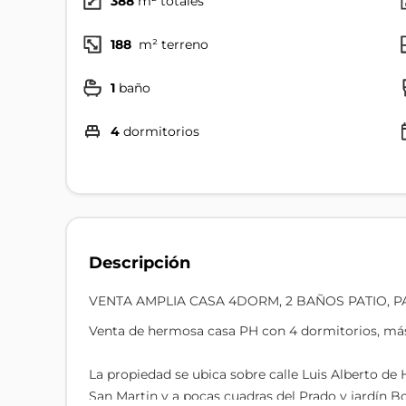
388
m² totales
188
m² terreno
1
baño
4
dormitorios
Descripción
VENTA AMPLIA CASA 4DORM, 2 BAÑOS PATIO, P
Venta de hermosa casa PH con 4 dormitorios, más es
La propiedad se ubica sobre calle Luis Alberto de
San Martin y a pocas cuadras del Prado y jardín