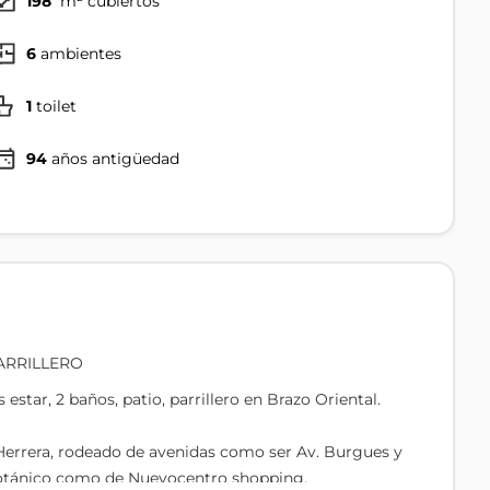
198
m² cubiertos
6
ambientes
1
toilet
94
años antigüedad
ARRILLERO
tar, 2 baños, patio, parrillero en Brazo Oriental.
 Herrera, rodeado de avenidas como ser Av. Burgues y
 Botánico como de Nuevocentro shopping.