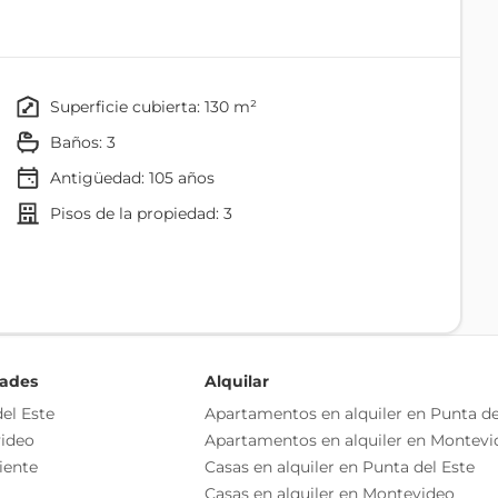
alera de muy cómodo acceso, dentro de un edificio de
stante mantenimiento.
ados y ventilados dormitorios, dos baños completos y
superficie cubierta: 130 m²
 azotea.
baños: 3
Antigüedad:
105
años
tanto la eléctrica como la sanitaria son hechas a nuevo
pisos de la propiedad: 3
deal para ingresar sin necesidad de hacer nada.
Agua
Teléfono
o independiente
as esenciales del inmueble, debiéndose consultar al
dades
Alquilar
ización de las medidas, descripciones arquitectónicas y
el Este
Apartamentos en alquiler en Punta de
s información, cuyos valores son aproximados.
ideo
Apartamentos en alquiler en Montevi
Comedor
iente
Casas en alquiler en Punta del Este
Cocina
Casas en alquiler en Montevideo