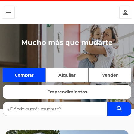
Mucho más que mudarte
Comprar
Alquilar
Vender
Emprendimientos