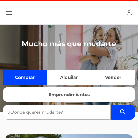
Mucho más que mudarte
Comprar
Alquilar
Vender
Emprendimientos