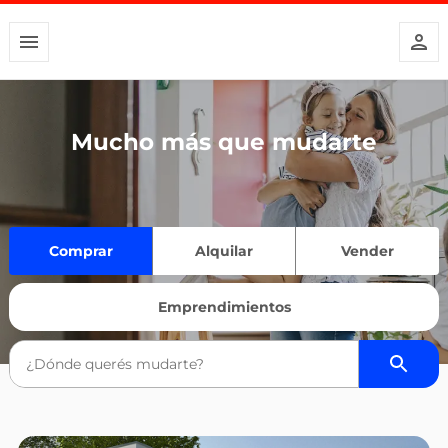
Mucho más que mudarte
Comprar
Alquilar
Vender
Emprendimientos