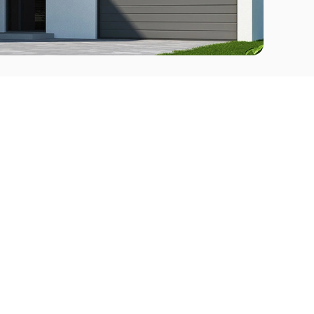
Comprar
l Este
Apartamentos en venta en Punta del Este
deo
Apartamentos en venta en Montevideo
Casas en venta Punta del Este
Casas en venta Montevideo
Casas en venta Maldonado