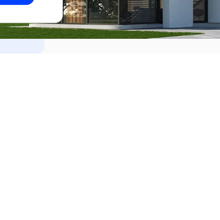
dades
Alquilar
el Este
Apartamentos en alquiler en Punta de
ideo
Apartamentos en alquiler en Montevi
iente
Casas en alquiler en Punta del Este
Casas en alquiler en Montevideo
Casas en alquiler en Maldonado
s