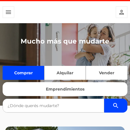
Mucho más que mudarte
Comprar
Alquilar
Vender
Emprendimientos