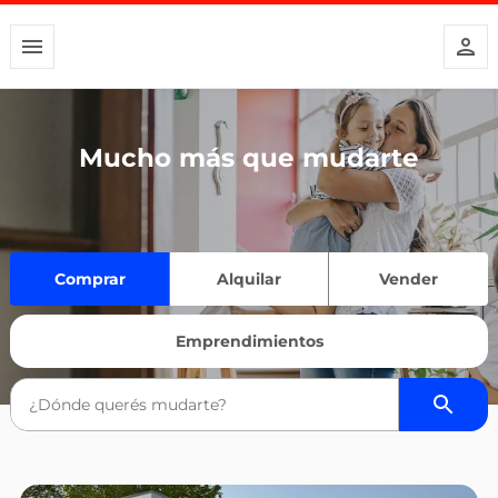
Mucho más que mudarte
Comprar
Alquilar
Vender
Emprendimientos