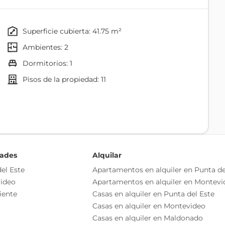
 sobre mesada y campana
superficie cubierta: 41.75 m²
raza
ambientes: 2
dormitorios: 1
pisos de la propiedad: 11
Agua
éctrico
Comedor
dades
Alquilar
Cocina
el Este
Apartamentos en alquiler en Punta de
ideo
Apartamentos en alquiler en Montevi
Terraza
iente
Casas en alquiler en Punta del Este
Casas en alquiler en Montevideo
Casas en alquiler en Maldonado