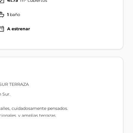
41.75
m² cubiertos
1
baño
A estrenar
SUR TERRAZA
 Sur.
etalles, cuidadosamente pensados.
onales, y amplias terrazas.
: