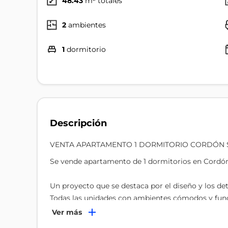
48.43
m² totales
2
ambientes
1
dormitorio
Descripción
VENTA APARTAMENTO 1 DORMITORIO CORDÓN 
Se vende apartamento de 1 dormitorios en Cordón
Un proyecto que se destaca por el diseño y los d
Todas las unidades con ambientes cómodos y funci
Ver más
La unidad 904 ubicada en piso 9 y se desarrolla así