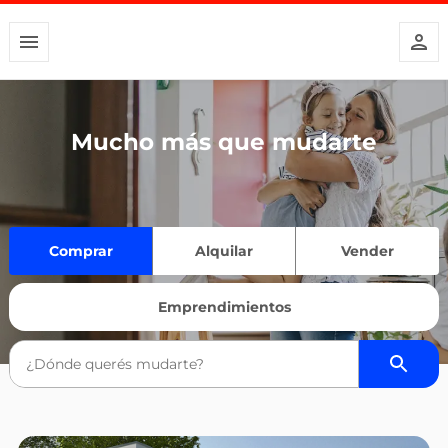
Mucho más que mudarte
Comprar
Alquilar
Vender
Emprendimientos