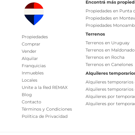
Placard
y reposeras, de uso común.
Encontrá más propie
Disposición Contrafrente
Propiedades en Punta d
El apartamento como todo el edificio se destaca po
Propiedades en Montev
Orientación Noroeste
selección de los materiales y el cuidado de cada de
Propiedades Monoamb
Living/comedor
Terrenos
Propiedades
Se encuentra en una zona de fácil acceso a servici
Terrenos en Uruguay
Comprar
espacios verdes, propuestas gastronómicas, centro
Terrenos en Maldonado
Vender
Terrenos en Rocha
Alquilar
VALOR VENTA: USD 150.000.
Terrenos en Canelones
Franquicias
Gastos comunes: $3.500.
Inmuebles
Alquileres temporario
VALOR RENTA: $31.500.
Locales
Comisión inmobiliaria: 3% + iva.
Alquileres temporarios
Unite a la Red REMAX
Alquileres temporarios
Blog
Cada Oficina es de propiedad, gestión y desarroll
Alquileres por tempora
Contacto
La presente publicación describe las característic
Alquileres por temporad
Términos y Condiciones
responsable de la operación por la eventual actual
Política de Privacidad
funcionales, servicios, impuestos, precios y demá