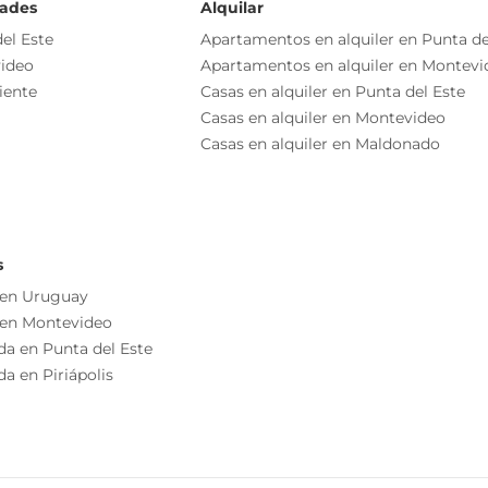
Orientación Norte
dades
Alquilar
Balcón
el Este
Apartamentos en alquiler en Punta de
r la excelencia en la calidad de las terminaciones, la
ideo
Apartamentos en alquiler en Montevi
Cocina/comedor
talle. Se trata de un edificio elegante y moderno.
iente
Casas en alquiler en Punta del Este
Casas en alquiler en Montevideo
os comerciales, próximo a colegios, clubes, rambla,
Casas en alquiler en Maldonado
s educativos y servicios de transporte público.
s
 en Uruguay
 en Montevideo
o independiente
da en Punta del Este
as esenciales del inmueble, debiéndose consultar al
a en Piriápolis
ización de las medidas, descripciones arquitectónicas y
s información, cuyos valores son aproximados.