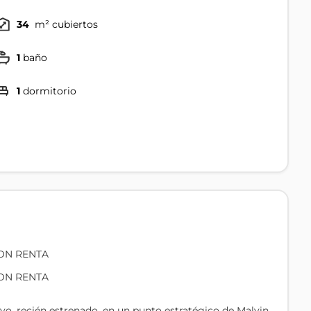
34
m² cubiertos
1
baño
1
dormitorio
ON RENTA
ON RENTA
o, recién estrenado, en un punto estratégico de Malvin,