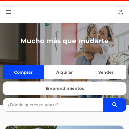
Mucho más que mudarte
Comprar
Alquilar
Vender
Emprendimientos