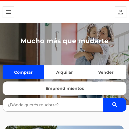
Mucho más que mudarte
Comprar
Alquilar
Vender
Emprendimientos