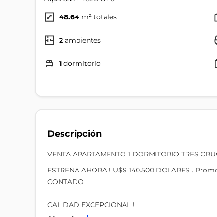
48.64
m² totales
2
ambientes
1
dormitorio
Descripción
VENTA APARTAMENTO 1 DORMITORIO TRES CR
ESTRENA AHORA!! U$S 140.500 DOLARES . Promoci
CONTADO
CALIDAD EXCEPCIONAL !
A 3 CUADRAS DE SHOPPING TRES CRUCES Y 1 D