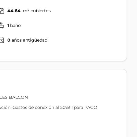
44.64
m² cubiertos
1
baño
0
años antigüedad
UCES BALCON
ón: Gastos de conexión al 50%!!! para PAGO
E PLAZA SEREGNI.