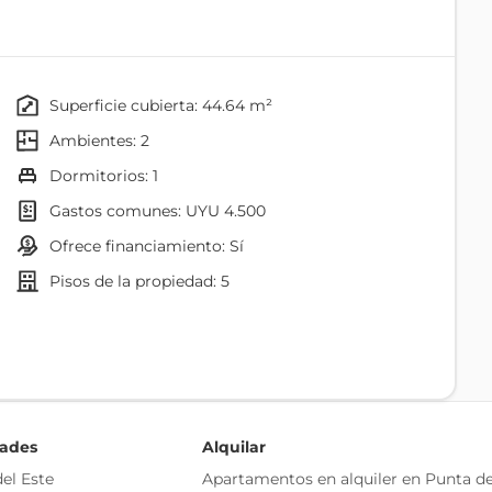
 dormitorio con balcón.
374 POR PAGO CONTADO.
superficie cubierta: 44.64 m²
ambientes: 2
A LEY DE VIVIENDA SOCIAL.
dormitorios: 1
onstructiva.
gastos comunes: UYU 4.500
 UNIDADES en pisos superiores
ofrece financiamiento: Sí
pisos de la propiedad: 5
Agua
ROMOVIDA:
Internet
ños
Desague Cloacal
uileres por 10 años (IRPF/IRAE)
dades
Alquilar
Agua Corriente
el Este
Apartamentos en alquiler en Punta de