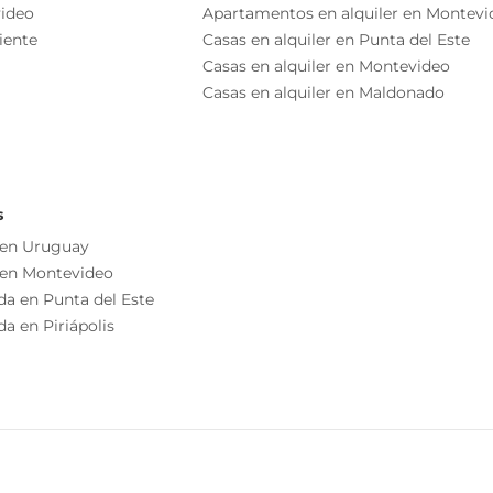
sos de aptos. + piso 6 con amenities.
ideo
Apartamentos en alquiler en Montevi
e 1 dormitorio c/balcón.
iente
Casas en alquiler en Punta del Este
Gimnasio
Casas en alquiler en Montevideo
Ascensor
Casas en alquiler en Maldonado
Baño
s
 en Uruguay
 en Montevideo
da en Punta del Este
Acceso De Cochera, Horizontal
a en Piriápolis
Disposición Frente
 uso común
Cocina/comedor
adura digital y control por portería remota.
Permite Mascotas
cocheras con control
ta.
Agua Potable
el diseño del mismo.