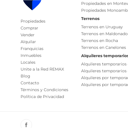
EDIFICIO RESIDENCIAL BOUTIQUE, planta baja, 5 pi
Amenities
Propiedades en Montev
• EDIFICIO DE 20 Apartamentos Smart Flex todos d
Propiedades Monoamb
Portón Automático
• 10 cocheras individuales
Terrenos
Propiedades
• 180m2 de AMENITIES en ROOFTOP.
Seguridad
Terrenos en Uruguay
Comprar
Salón De Usos Múltiples - Sum
Terrenos en Maldonado
Vender
CARACTERISTICAS:
Terrenos en Rocha
Ambientes
Alquilar
Terrenos en Canelones
Franquicias
• Espacio de Cowork equipado.
Dormitorio
Inmuebles
Alquileres temporario
• Gimnasio equipado
Cocina
Locales
• Solarium equipado
Alquileres temporarios
Unite a la Red REMAX
• BARBACOA TECHADA y equipado.
Características
Alquileres temporarios
Blog
• Estufa a leña en BARBACOA
Alquileres por tempora
Orientación Oeste
Contacto
• Terrazas abiertas equipadas.
Alquileres por temporad
Términos y Condiciones
• Bike parking.
Disposición Contrafrente
Política de Privacidad
• CCTV y WIFI colectivo en todos los espacios de
Balcón
• Ingreso al edificio y a los apartamentos con cerr
Solarium
• Automatismo de portones de ingreso al área de 
remoto individual y controlado por portería remo
Living/comedor
• Áreas Verdes integradas al edificio para realzar 