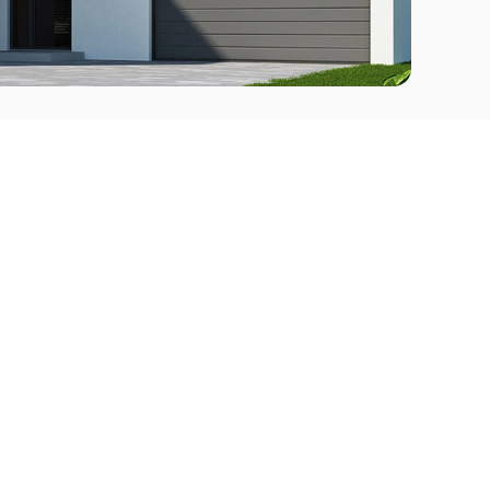
Comprar
l Este
Apartamentos en venta en Punta del Este
deo
Apartamentos en venta en Montevideo
Casas en venta Punta del Este
Casas en venta Montevideo
Casas en venta Maldonado