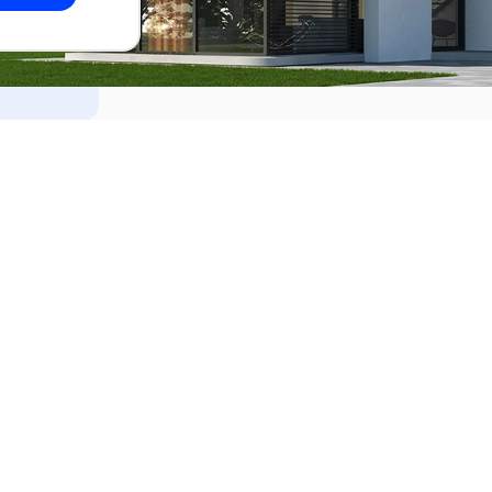
dades
Alquilar
el Este
Apartamentos en alquiler en Punta de
ideo
Apartamentos en alquiler en Montevi
iente
Casas en alquiler en Punta del Este
Casas en alquiler en Montevideo
Casas en alquiler en Maldonado
s