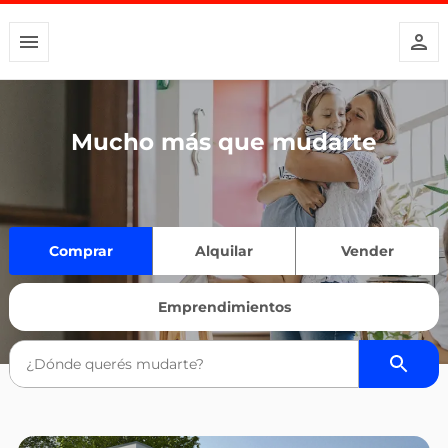
Mucho más que mudarte
Comprar
Alquilar
Vender
Emprendimientos