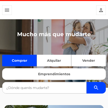
Mucho más que mudarte
Comprar
Alquilar
Vender
Emprendimientos