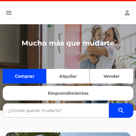
Mucho más que mudarte
Comprar
Alquilar
Vender
Emprendimientos