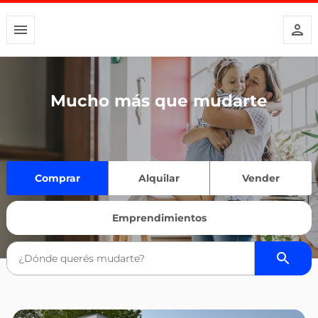
Mucho más que mudarte
Comprar
Alquilar
Vender
Emprendimientos