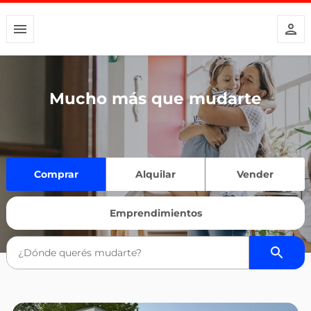
Mucho más que mudarte
Comprar
Alquilar
Vender
Emprendimientos