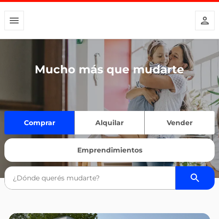
Mucho más que mudarte
Comprar
Alquilar
Vender
Emprendimientos