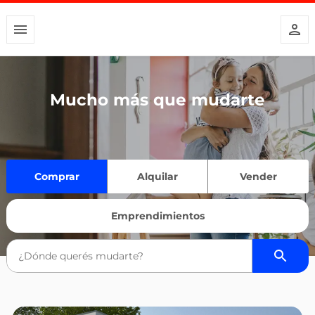
Mucho más que mudarte
Comprar
Alquilar
Vender
Emprendimientos