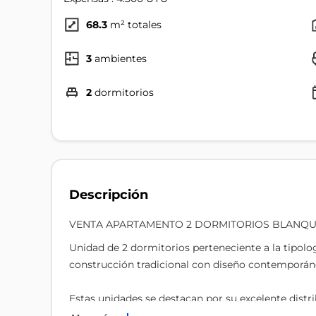
68.3
m² totales
3
ambientes
2
dormitorios
Descripción
VENTA APARTAMENTO 2 DORMITORIOS BLANQ
Unidad de 2 dormitorios perteneciente a la tipolo
construcción tradicional con diseño contemporán
Estas unidades se destacan por su excelente distri
muy buen asoleamiento, además de contar con terraz