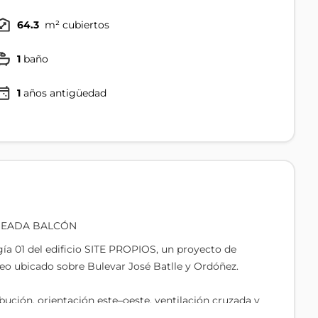
64.3
m² cubiertos
1
baño
1
años antigüedad
UEADA BALCÓN
gía 01 del edificio SITE PROPIOS, un proyecto de
eo ubicado sobre Bulevar José Batlle y Ordóñez.
bución, orientación este–oeste, ventilación cruzada y
a al frente hacia la fachada principal del edificio.