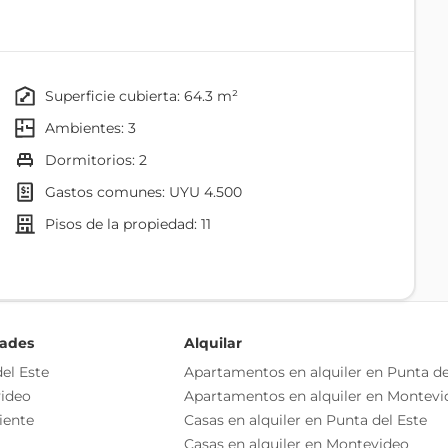
superficie cubierta: 64.3 m²
eos.
ambientes: 3
xidable.
dormitorios: 2
gastos comunes: UYU 4.500
to.
pisos de la propiedad: 11
dades
Alquilar
el Este
Apartamentos en alquiler en Punta de
ideo
Apartamentos en alquiler en Montevi
iente
Casas en alquiler en Punta del Este
Casas en alquiler en Montevideo