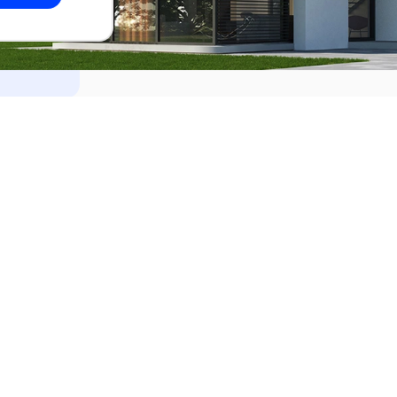
dades
Alquilar
el Este
Apartamentos en alquiler en Punta de
ideo
Apartamentos en alquiler en Montevi
iente
Casas en alquiler en Punta del Este
Casas en alquiler en Montevideo
Casas en alquiler en Maldonado
s