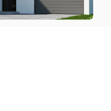
Comprar
l Este
Apartamentos en venta en Punta del Este
deo
Apartamentos en venta en Montevideo
Casas en venta Punta del Este
Casas en venta Montevideo
Casas en venta Maldonado