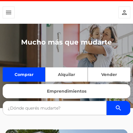
Mucho más que mudarte
Comprar
Alquilar
Vender
Emprendimientos