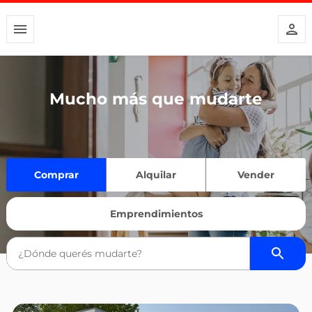
Mucho más que mudarte
Comprar
Alquilar
Vender
Emprendimientos