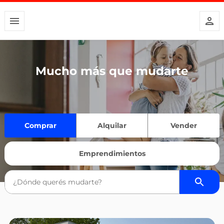
Mucho más que mudarte
Comprar
Alquilar
Vender
Emprendimientos