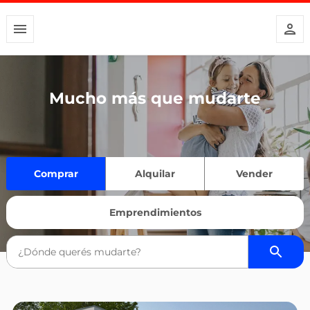
Mucho más que mudarte
Comprar
Alquilar
Vender
Emprendimientos