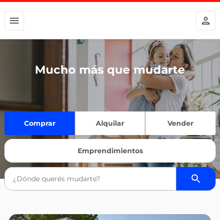
Mucho más que mudarte
Comprar
Alquilar
Vender
Emprendimientos