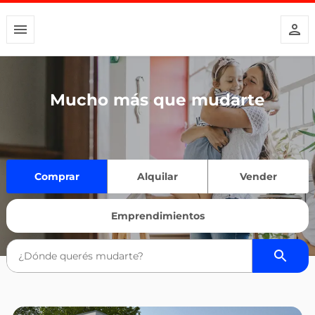
Mucho más que mudarte
Comprar
Alquilar
Vender
Emprendimientos