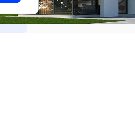
dades
Alquilar
el Este
Apartamentos en alquiler en Punta de
ideo
Apartamentos en alquiler en Montevi
iente
Casas en alquiler en Punta del Este
Casas en alquiler en Montevideo
Casas en alquiler en Maldonado
s