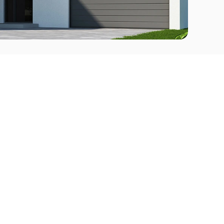
Comprar
l Este
Apartamentos en venta en Punta del Este
deo
Apartamentos en venta en Montevideo
Casas en venta Punta del Este
Casas en venta Montevideo
Casas en venta Maldonado