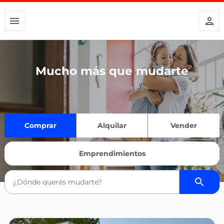
Mucho más que mudarte
Comprar
Alquilar
Vender
Emprendimientos