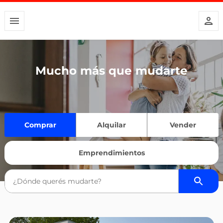
Mucho más que mudarte
Comprar
Alquilar
Vender
Emprendimientos