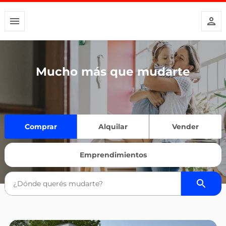
Mucho más que mudarte
Comprar
Alquilar
Vender
Emprendimientos