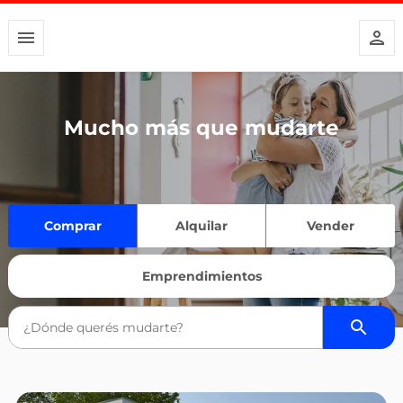
Mucho más que mudarte
Comprar
Alquilar
Vender
Emprendimientos