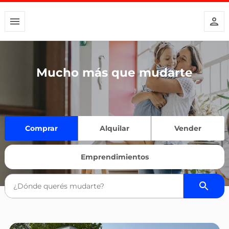
Mucho más que mudarte
Comprar
Alquilar
Vender
Emprendimientos