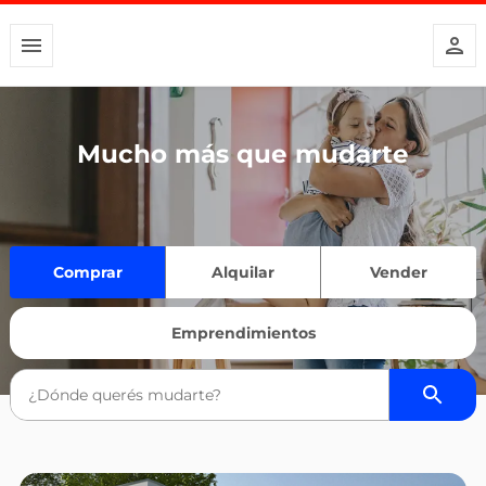
Mucho más que mudarte
Comprar
Alquilar
Vender
Emprendimientos