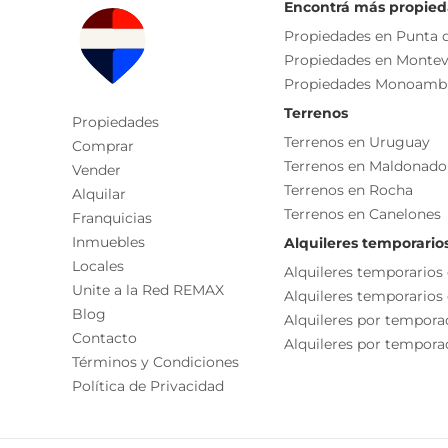
Encontrá más propie
Seguridad
Propiedades en Punta d
Propiedades en Montev
Ascensor
Propiedades Monoamb
Áreas Verdes
Terrenos
Propiedades
Ambientes
Terrenos en Uruguay
Comprar
Terrenos en Maldonado
Dormitorio
Vender
Terrenos en Rocha
Alquilar
Baño
Terrenos en Canelones
Franquicias
Living
Inmuebles
Alquileres temporario
Características
Locales
Alquileres temporarios
Unite a la Red REMAX
Alquileres temporarios
Placard
Blog
Alquileres por tempora
Living/comedor
Contacto
Alquileres por temporad
Términos y Condiciones
Política de Privacidad