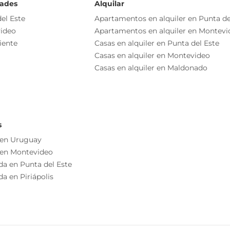
dades
Alquilar
Piscina
el Este
Apartamentos en alquiler en Punta de
ideo
Apartamentos en alquiler en Montevi
Salón De Usos Múltiples - Sum
iente
Casas en alquiler en Punta del Este
Casas en alquiler en Montevideo
Casas en alquiler en Maldonado
Comedor
Cocina
Terraza
s
 en Uruguay
 en Montevideo
Piscina
da en Punta del Este
a en Piriápolis