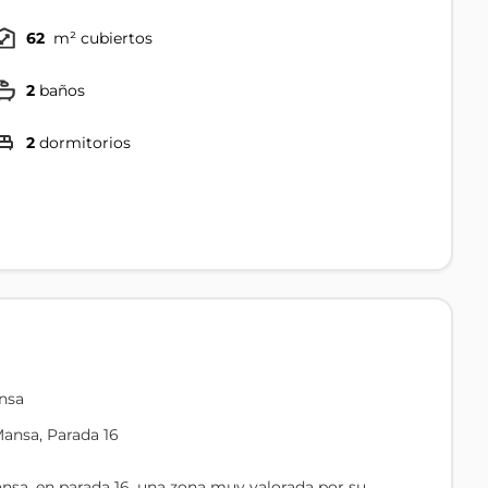
62
m² cubiertos
2
baños
2
dormitorios
nsa
ansa, Parada 16
nsa, en parada 16, una zona muy valorada por su