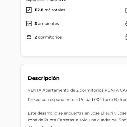
112.8
m² totales
3
ambientes
2
dormitorios
Descripción
VENTA Apartamento de 2 dormitorios PUNTA C
Precio correspondiente a Unidad 004 torre B (fren
Este desarrollo se encuentra en José Ellauri y Jos
zona de Punta Carretas, a solo una cuadra del Sho
que se ofrecen en los alrededores.