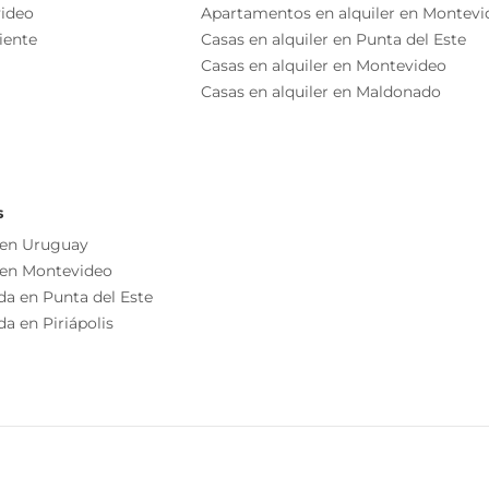
torios del 4to al 9no piso de la torre A.
ideo
Apartamentos en alquiler en Montevi
Portón Automático
iente
Casas en alquiler en Punta del Este
Seguridad
Casas en alquiler en Montevideo
o independiente
Recepción
Casas en alquiler en Maldonado
as esenciales del inmueble, debiéndose consultar al
ización de las medidas, descripciones arquitectónicas y
s información, cuyos valores son aproximados.
Comedor
Cocina
s
Terraza
 en Uruguay
 en Montevideo
Sala De Reuniones
da en Punta del Este
a en Piriápolis
Parrillero
Balcón
Solarium
Calefacción