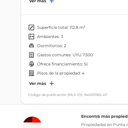
Ver más
Amenities:
- Laundry
- Gimnasio
superficie total: 112.8 m²
- Barbacoa cerrada
ambientes: 3
- Parillero abierto
dormitorios: 2
- Soláriums
gastos comunes: UYU 7.500
Todas las unidades vienen semi-equipadas con:
ofrece financiamiento: Sí
- Horno
pisos de la propiedad: 4
- Anafe vitrocerámico
- Campana extractora
Servicios
Ver más
- Baño equipado
Electricidad
Código de publicación (MLS-ID): 940051165-411
- Muebles de cocina
- Aberturas DVH linea gala
Internet
- Calefones instalados
Alarma
- Luminarias led empotradas
Encontrá más propie
Amenities
- Preinstalación para AC
Propiedades en Punta d