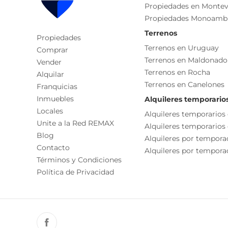
- Losa radiante eléctrica en unidades de 2 y 3 dormi
Propiedades en Montev
Aire Acondicionado
Propiedades Monoamb
Gimnasio
Unidades de garaje disponibles desde: USD 32.000
Terrenos
Propiedades
Cada Oficina es de propiedad, gestión y desarroll
Salón De Usos Múltiples - Sum
Terrenos en Uruguay
Comprar
La presente publicación describe las característic
Ambientes
Terrenos en Maldonado
Vender
responsable de la operación por la eventual actual
Terrenos en Rocha
Alquilar
funcionales, servicios, impuestos, precios y demá
Dormitorio
Terrenos en Canelones
Franquicias
Baño
Inmuebles
Alquileres temporario
Living
Locales
Alquileres temporarios
Unite a la Red REMAX
Lavadero
Alquileres temporarios
Blog
Alquileres por tempora
Características
Contacto
Alquileres por temporad
Términos y Condiciones
Placard
Política de Privacidad
Desayunador
Cocina/comedor
Permite Mascotas