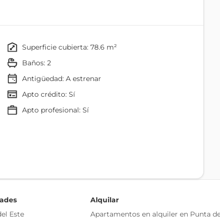
superficie cubierta: 78.6 m²
baños: 2
Antigüedad:
A estrenar
Apto crédito: Sí
apto profesional: Sí
Agua
Desague Cloacal
Agua Corriente
dades
Alquilar
el Este
Apartamentos en alquiler en Punta de