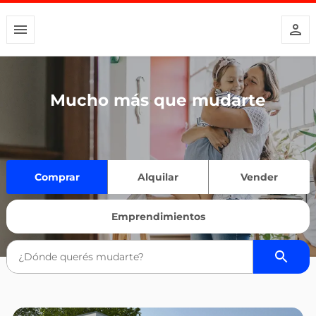
Mucho más que mudarte
Comprar
Alquilar
Vender
Emprendimientos